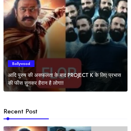
Khabare24
22 August 2023
Share Market
कैलेंडर वर्ष 2023 में अब तक 168.4%
Khabare24
17 September 2023
Cricket
Asia Cup 2023 Winner – India,
Mohammad
Bollywood
आदि पुरुष की असफलता के बाद PROJECT K के लिए प्रभास
Khabare24
29 January 2024
Share Market
की फीस सुनकर हैरान है लोग!!
सोमवार को निफ्टी ने रिकॉर्ड ऊंचाई पर
Recent Post
Khabare24
1 February 2024
Politics
Maldives: महाभियोग की तैयारी- राष्ट्रपति मुइज्जू
पर