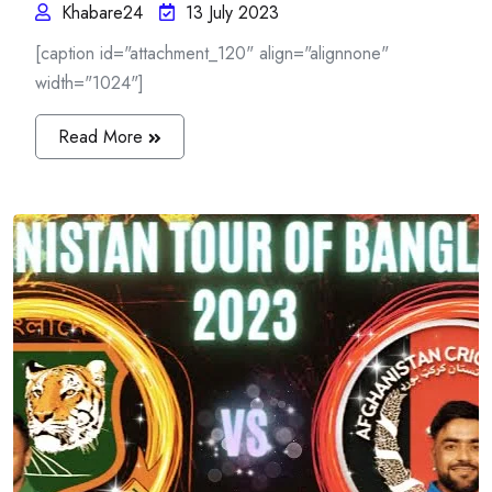
Khabare24
13 July 2023
[caption id="attachment_120" align="alignnone"
width="1024"]
Read More