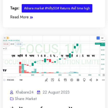
Tags:
#share market #Nifty50# Returns #all time high
Read More
Khabare24
22 August 2023
Share Market