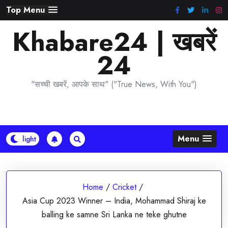
Skip
Top Menu
to
Khabare24 | खबरें
content
24
"सच्ची खबरें, आपके साथ" ("True News, With You")
Menu
Home
/
Cricket
/
Asia Cup 2023 Winner – India, Mohammad Shiraj ke
balling ke samne Sri Lanka ne teke ghutne